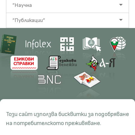
“Научна
“Публикации“
Contacts
Research
Този сайт използва бисквитки за подобряване
Management
Projects
Education
Resources
на потребителското преживяване.
Administration
Periodicals
PhD Programmes
RBE