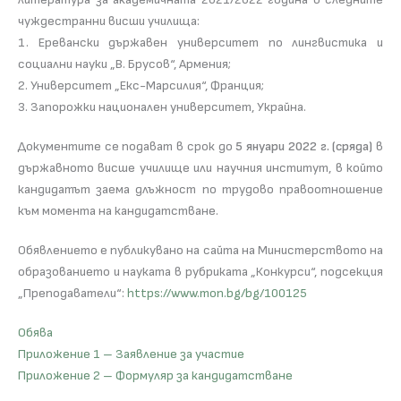
чуждестранни висши училища:
1. Еревански държавен университет по лингвистика и
социални науки „В. Брусов“, Армения;
2. Университет „Екс-Марсилия“, Франция;
3. Запорожки национален университет, Украйна.
Документите се подават в срок до
5 януари 2022 г. (сряда)
в
държавното висше училище или научния институт, в който
кандидатът заема длъжност по трудово правоотношение
към момента на кандидатстване.
Обявлението е публикувано на сайта на Министерството на
образованието и науката в рубриката „Конкурси“, подсекция
„Преподаватели“:
https://www.mon.bg/bg/100125
Обява
Приложение 1 – Заявление за участие
Приложение 2 – Формуляр за кандидатстване