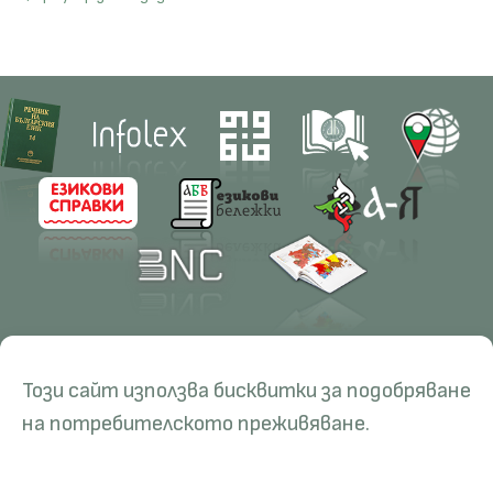
Contacts
Research
Този сайт използва бисквитки за подобряване
Management
Projects
Education
Resources
на потребителското преживяване.
Administration
Periodicals
PhD Programmes
RBE