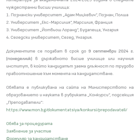
чуждестранни висши училища:
1. Познански университет „Адам Мицкевич“, Познан, Полша
2. Университет „Екс-Марсилия“, Марсилия, Франция
3. Университет „Йотвьош Лоранд“, Будапеща, Унгария
4. Сегедски университет, Сегед, Унгария.
Документите се подават в срок до
9 септември 2024 г.
(понеделник)
в държавното висше училище или научния
институт, в който кандидатът заема длъжност по трудово
правоотношение към момента на кандидатстване.
Обявата е публикувана на сайта на Министерството на
образованието и науката в рубриката „Конкурси“, подсекция
„Преподаватели“:
https://www.mon.bg/dokumentatsiya/konkursi/prepodavateli/
Обява за процедурата
Заявление за участие
Формуляр за кандидатстване