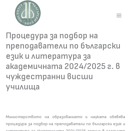
Skip
to
content
Main
Men
Процедура за подбор на
преподаватели по български
език и литература за
академичната 2024/2025 г. в
чуждестранни висши
училища
Министерството на образованието и науката обявява
процедура за подбор на преподаватели по български език и
литература за академичната 2024/2025 година в следните