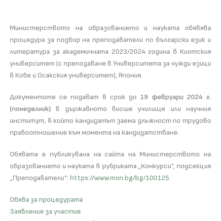
Министерството на образованието и науката обявява
процедура за подбор на преподаватели по български език и
литература за академичната 2023/2024 година в Киотския
университет (с преподаване в Университета за чужди езици
в Кобе и Осакския университет), Япония.
Документите се подават в срок до
19 февруари 2024 г.
(понеделник)
в държавното висше училище или научния
институт, в който кандидатът заема длъжност по трудово
правоотношение към момента на кандидатстване.
Обявата е публикувана на сайта на Министерството на
образованието и науката в рубриката „Конкурси“, подсекция
„Преподаватели“:
https://www.mon.bg/bg/100125
Обява за процедурата
Заявление за участие