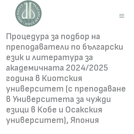
Skip
to
content
Main
Men
Процедура за подбор на
преподаватели по български
език и литература за
академичната 2024/2025
година в Киотския
университет (с преподаване
в Университета за чужди
езици в Кобе и Осакския
университет), Япония