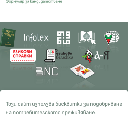
Формуляр за кандидатстване
Contacts
Research
Този сайт използва бисквитки за подобряване
Management
Projects
Education
Resources
на потребителското преживяване.
Administration
Periodicals
PhD Programmes
RBE