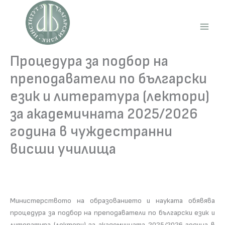
Skip
to
content
Main
Men
Процедура за подбор на
преподаватели по български
език и литература (лектори)
за академичната 2025/2026
година в чуждестранни
висши училища
Министерството на образованието и науката обявява
процедура за подбор на преподаватели по български език и
литература (лектори) за академичната 2025/2026 година в