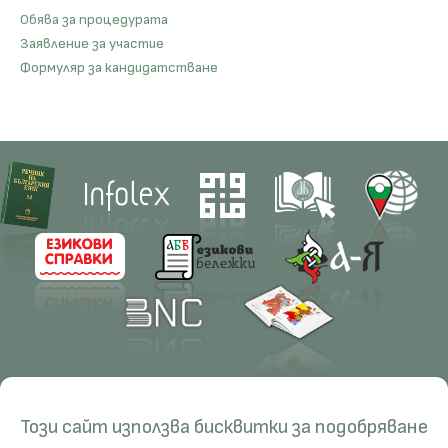
Обява за процедурата
Заявление за участие
Формуляр за кандидатстване
Contacts
Research
Този сайт използва бисквитки за подобряване
Management
Projects
Education
Resources