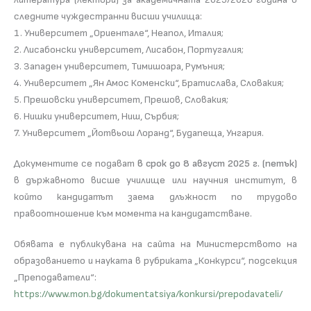
следните чуждестранни висши училища:
1. Университет „Ориентале“, Неапол, Италия;
2. Лисабонски университет, Лисабон, Португалия;
3. Западен университет, Тимишоара, Румъния;
4. Университет „Ян Амос Коменски“, Братислава, Словакия;
5. Прешовски университет, Прешов, Словакия;
6. Нишки университет, Ниш, Сърбия;
7. Университет „Йотвьош Лоранд“, Будапеща, Унгария.
Документите се подават
в срок до 8 август 2025 г. (петък)
в държавното висше училище или научния институт, в
който кандидатът заема длъжност по трудово
правоотношение към момента на кандидатстване.
Обявата е публикувана на сайта на Министерството на
образованието и науката в рубриката „Конкурси“, подсекция
„Преподаватели“:
https://www.mon.bg/dokumentatsiya/konkursi/prepodavateli/