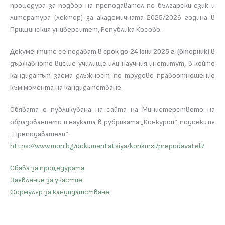
процедура за подбор на преподавател по български език и
литература (лектор) за академичната 2025/2026 година в
Прищинския университет, Република Косово.
Документите се подават
в срок до 24 юни 2025 г. (вторник)
в
държавното висше училище или научния институт, в който
кандидатът заема длъжност по трудово правоотношение
към момента на кандидатстване.
Обявата е публикувана на сайта на Министерството на
образованието и науката в рубриката „Конкурси“, подсекция
„Преподаватели“:
https://www.mon.bg/dokumentatsiya/konkursi/prepodavateli/
Обява за процедурата
Заявление за участие
Формуляр за кандидатстване