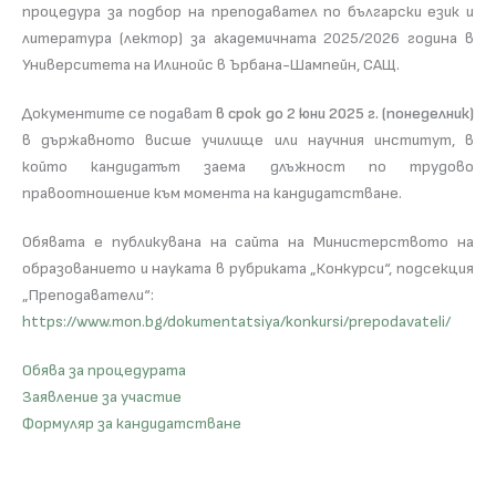
процедура за подбор на преподавател по български език и
литература (лектор) за академичната 2025/2026 година в
Университета на Илинойс в Ърбана-Шампейн, САЩ.
Документите се подават
в срок до 2 юни 2025 г. (понеделник)
в държавното висше училище или научния институт, в
който кандидатът заема длъжност по трудово
правоотношение към момента на кандидатстване.
Обявата е публикувана на сайта на Министерството на
образованието и науката в рубриката „Конкурси“, подсекция
„Преподаватели“:
https://www.mon.bg/dokumentatsiya/konkursi/prepodavateli/
Обява за процедурата
Заявление за участие
Формуляр за кандидатстване