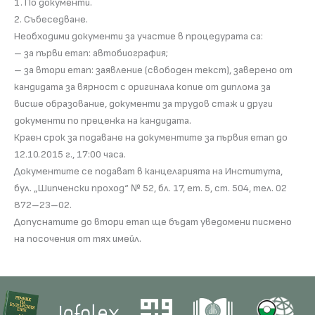
1. По документи.
2. Събеседване.
Необходими документи за участие в процедурата са:
– за първи етап: автобиография;
– за втори етап: заявление (свободен текст), заверено от
кандидата за вярност с оригинала копие от диплома за
висше образование, документи за трудов стаж и други
документи по преценка на кандидата.
Краен срок за подаване на документите за първия етап до
12.10.2015 г., 17:00 часа.
Документите се подават в канцеларията на Института,
бул. „Шипченски проход“ № 52, бл. 17, ет. 5, ст. 504, тел. 02
872–23–02.
Допуснатите до втори етап ще бъдат уведомени писмено
на посочения от тях имейл.