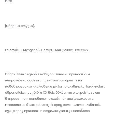
век
[Сборник студии].
Състав. В. Мурдаров. София, ЕМАС, 2008; 389 стр.
Сборникът съдържа нови, оригинални приноси към
непроучвани досега страни от историята на
новобългарския книжовен език като славянски, балкански и
европейски през ХІХ и ХХ век. Обхванат е широк кръг от
въпроси – от основите на славянската филология и
мястото на българския език сред останалите славянски
езици през приноса на отделни учени за неговото