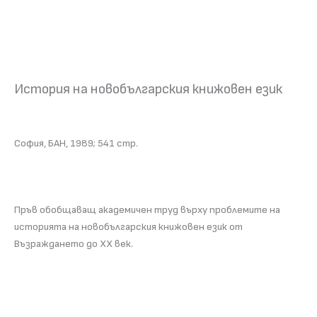
История на новобългарския книжовен език
София, БАН, 1989; 541 стр.
Пръв обобщаващ академичен труд върху проблемите на
историята на новобългарския книжовен език от
Възраждането до ХХ век.