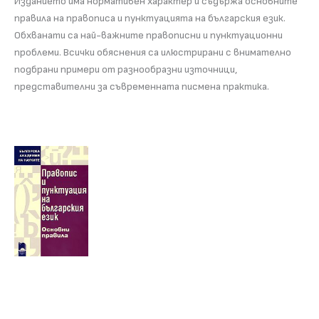
Изданието има нормативен характер и съдържа основните
правила на правописа и пунктуацията на българския език.
Обхванати са най-важните правописни и пунктуационни
проблеми. Всички обяснения са илюстрирани с внимателно
подбрани примери от разнообразни източници,
представителни за съвременната писмена практика.