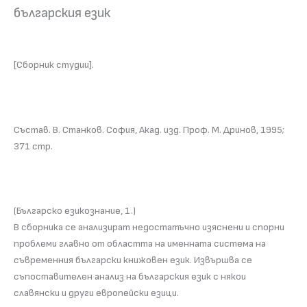
българския език
[Сборник студии].
Състав. В. Станков. София, Акад. изд. Проф. М. Дринов, 1995;
371 стр.
(Българско езикознание, 1.)
В сборника се анализират недостатъчно изяснени и спорни
проблеми главно от областта на именната система на
съвременния български книжовен език. Извършва се
съпоставителен анализ на българския език с някои
славянски и други европейски езици.