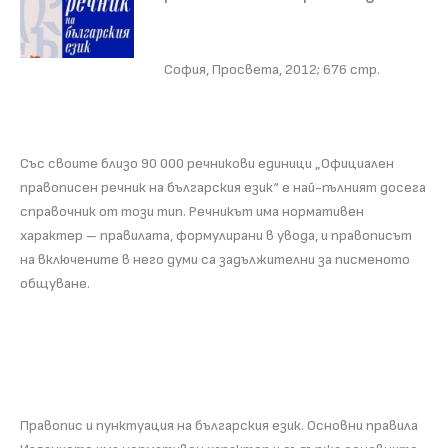
София, Просвета, 2012; 676 стр.
Със своите близо 90 000 речникови единици „Официален
правописен речник на българския език“ е най-пълният досега
справочник от този тип. Речникът има нормативен
характер – правилата, формулирани в увода, и правописът
на включените в него думи са задължителни за писменото
общуване.
Правопис и пунктуация на българския език. Основни правила