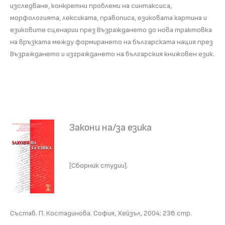
изследване, конкретни проблеми на синтаксиса,
морфологията, лексиката, правописа, езиковата картина и
езиковите сценарии през Възраждането до нова трактовка
на връзката между формирането на българската нация през
Възраждането и изграждането на българския книжовен език.
Закони на/за езика
[Сборник студии].
Състав. П. Костадинова. София, Хейзъл, 2004; 238 стр.