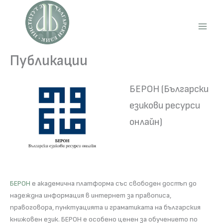
Skip
to
content
Main
Men
Публикации
БЕРОН (Български
езикови ресурси
онлайн)
БЕРОН
е академична платформа със свободен достъп до
надеждна информация в интернет за правописа,
правоговора, пунктуацията и граматиката на българския
книжовен език. БЕРОН е особено ценен за обучението по