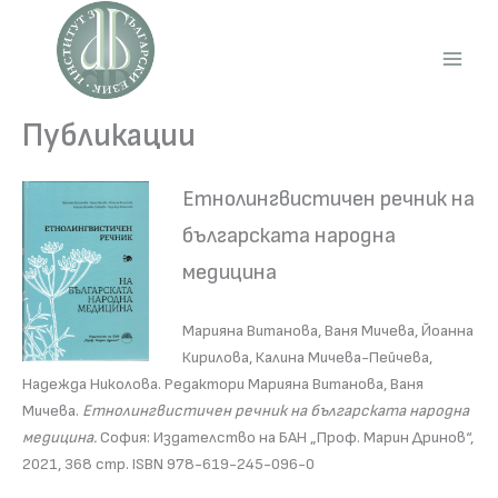
Skip
to
content
Main
Men
Публикации
Етнолингвистичен речник на
българската народна
медицина
Марияна Витанова, Ваня Мичева, Йоанна
Кирилова, Калина Мичева-Пейчева,
Надежда Николова. Редактори Марияна Витанова, Ваня
Мичева.
Етнолингвистичен речник на българската народна
медицина.
София: Издателство на БАН „Проф. Марин Дринов“,
2021, 368 стр. ISBN 978-619-245-096-0