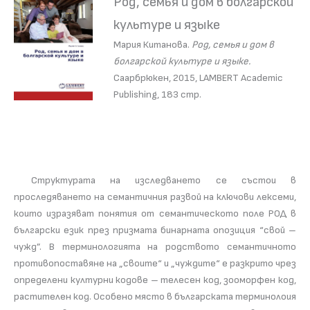
Род, семья и дом в болгарской
культуре и языке
Мария Китанова.
Род, семья и дом в
болгарской культуре и языке.
Саарбрюкен, 2015, LAMBERT Academic
Publishing, 183 стр.
Структурата на изследването се състои в
проследяването на семантичния развой на ключови лексеми,
които изразяват понятия от семантическото поле РОД в
български език през призмата бинарната опозиция “свой –
чужд”. В терминологията на родството семантичното
противопоставяне на „своите“ и „чуждите“ е разкрито чрез
определени културни кодове – телесен код, зооморфен код,
растителен код. Особено място в българската терминолоия