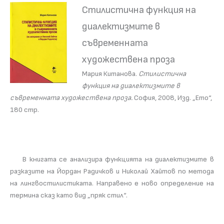
Стилистична функция на
диалектизмите в
съвременната
художествена проза
Мария Китанова.
Стилистична
функция на диалектизмите в
съвременната художествена проза.
София, 2008, Изд. „Ето“,
180 стр.
В книгата се анализира функцията на диалектизмите в
разказите на Йордан Радичков и Николай Хайтов по метода
на лингвостилистиката. Направено е ново определение на
термина сказ като вид „пряк стил“.