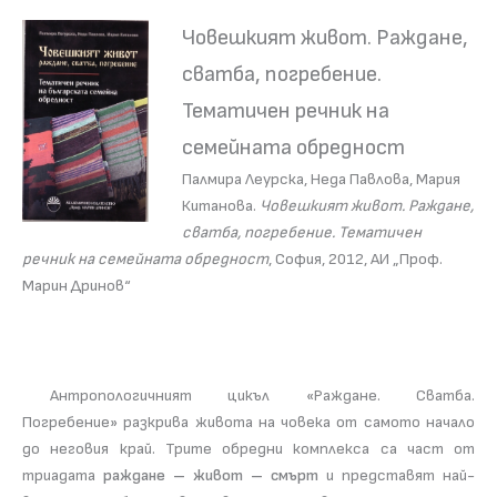
Човешкият живот. Раждане,
сватба, погребение.
Тематичен речник на
семейната обредност
Палмира Леурска, Неда Павлова, Мария
Китанова.
Човешкият живот. Раждане,
сватба, погребение. Тематичен
речник на семейната обредност
, София, 2012, АИ „Проф.
Марин Дринов“
Антропологичният цикъл «Раждане. Сватба.
Погребение» разкрива живота на човека от самото начало
до неговия край. Трите обредни комплекса са част от
триадата
раждане – живот – смърт
и представят най-