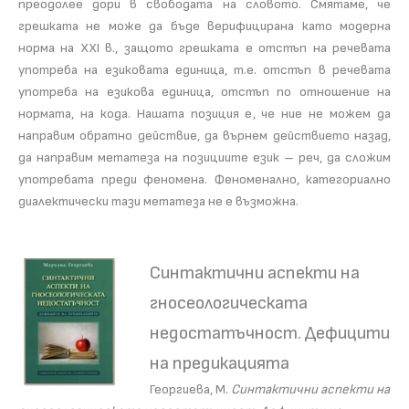
преодолее дори в свободата на словото. Смятаме, че
грешката не може да бъде верифицирана като модерна
норма на XXI в., защото грешката е отстъп на речевата
употреба на езиковата единица, т.е. отстъп в речевата
употреба на езикова единица, отстъп по отношение на
нормата, на кода. Нашата позиция е, че ние не можем да
направим обратно действие, да върнем действието назад,
да направим метатеза на позициите език – реч, да сложим
употребата преди феномена. Феноменално, категориално
диалектически тази метатеза не е възможна.
Синтактични аспекти на
гносеологическата
недостатъчност. Дефицити
на предикацията
Георгиева, М.
Синтактични аспекти на