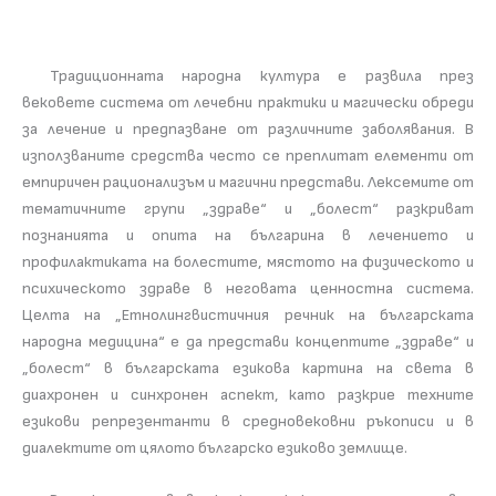
Традиционната народна култура е развила през
вековете система от лечебни практики и магически обреди
за лечение и предпазване от различните заболявания. В
използваните средства често се преплитат елементи от
емпиричен рационализъм и магични представи. Лексемите от
тематичните групи „здраве“ и „болест“ разкриват
познанията и опита на българина в лечението и
профилактиката на болестите, мястото на физическото и
психическото здраве в неговата ценностна система.
Целта на „Етнолингвистичния речник на българската
народна медицина“ е да представи концептите „здраве“ и
„болест“ в българската езикова картина на света в
диахронен и синхронен аспект, като разкрие техните
езикови репрезентанти в средновековни ръкописи и в
диалектите от цялото българско езиково землище.