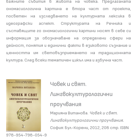
важните събития в живота на човека. Предлаганата
ономасиологична картина е втора част от проекта,
посветен на изследването на културната лексика в
идеографски аспект. Структурата на Речника и
съставящите го ономасиологични картини носят в себе си
информация за обозначаване на определени сфери на
дейност, понятия и единични факти в езиковото съзнание и
ценността им световъзприемането на традиционната
култура. След всеки тематичен цикъл има и азбучна част.
Човек и свят.
Лингвокултурологични
проучвания
Марияна Витанова.
Човек и свят.
Лингвокултурологични проучвания.
София: Бул-Корени, 2012, 208 стр. ISBN
978-954-798-054-9