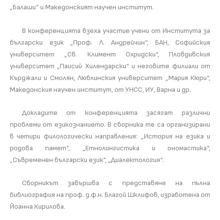
„Балаши“ и Македонският научен институт.
В конференцията взеха участие учени от Института за
български език „Проф. Л. Андрейчин“, БАН, Софийския
университет „Св. Климент Охридски“, Пловдивския
университет „Паисий Хилендарски“ и неговите филиали от
Кърджали и Смолян, Люблинския университет „Мария Кюри“,
Македонския научен институт, от УНСС, ИУ, Варна и др.
Докладите от конференцията засягат различни
проблеми от езикознанието. В сборника те са организирани
в четири филологически направления: „История на езика и
родова памет“, „Етнолингистика и ономастика“,
„Съвременен български език“, „Диалектология“.
Сборникът завършва с представяне на пълна
библиография на проф. д.ф.н. Благой Шклифов, изработена от
Йоанна Кирилова.