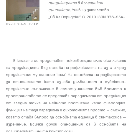
предикацията в българския
синтаксис.
Унив. издателство
„Св.Кл.Охридски”. С. 2010. ISBN 978-954-
07-3173-5. 123 с.
В книгата се представят неконвенционални експликати
на предикацията въз основа на рефлексията на аз-а и чрез
предикатния му синоним `съм`. На основата на разбирането
за отношението като аз-ова дълбинност и субектно-
предикатно съполагане в самосъзнанието във времето и
пространството се представя парадигмата от предикация
от гледна точка на нейното постигане като философия.
Функция на тази парадигма е дихотомията просто – сложно,
когато става въпрос за основната единица в синтаксиса –
изречение. Всички други отношения са в основата на
полипредикативните конструкции.