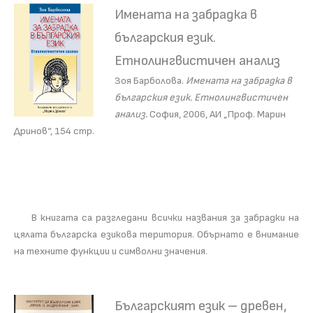
Имената на забрадка в
българския език.
Етнолингвистичен анализ
Зоя Барболова.
Имената на забрадка в
българския език. Етнолингвистичен
анализ.
София, 2006, АИ „Проф. Марин
Дринов“, 154 стр.
В книгата са разгледани всички названия за забрадки на
цялата българска езикова територия. Обърнато е внимание
на техните функции и символни значения.
Българският език – древен,