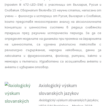
(проект # 472-LED-SW) с участници от България, Русия и
Словакия. Сборникът включва 15 научни статии, написани от
учени – филолози и историци от Русия, България и Словакия,
които представя многостранен анализ на аксиологичните
концепции и ценностни системи в редица славянски
традиции през различни исторически периоди. За да се
определят моделите на динамика при промяна на йерархията
на ценностите, са изучени ръкописни текстове с
религиозно съдържание, народни лековници, данни за
лексиката и фразеологията, фолклор, ритуали, както и
мемоари и пътеписи. Изработени са асоциативни анкети и
анкети с избираем отговор.
Axiologický výskum
slovanských jazykov
Axiologický výskum slovanských jazykov
,
VEDA SAV Bratislava – Moskva, 2019,