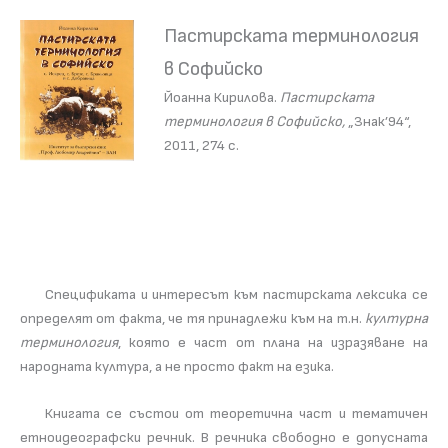
Пастирската терминология
в Софийско
Йоанна Кирилова.
Пастирската
терминология в Софийско,
„Знак’94“,
2011, 274 с.
Спецификата и интересът към пастирската лексика се
определят от факта, че тя принадлежи към на т.н.
културна
терминология
, която е част от плана на изразяване на
народната култура, а не просто факт на езика.
Книгата се състои от теоретична част и тематичен
етноидеографски речник. В речника свободно е допусната