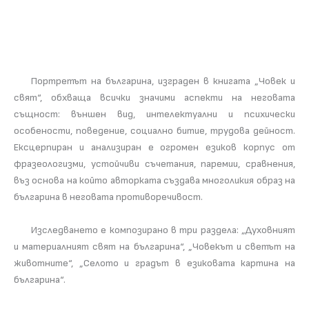
Портретът на българина, изграден в книгата „Човек и
свят“, обхваща всички значими аспекти на неговата
същност: външен вид, интелектуални и психически
особености, поведение, социално битие, трудова дейност.
Ексцерпиран и анализиран е огромен езиков корпус от
фразеологизми, устойчиви съчетания, паремии, сравнения,
въз основа на който авторката създава многоликия образ на
българина в неговата противоречивост.
Изследването е композирано в три раздела: „Духовният
и материалният свят на българина“, „Човекът и светът на
животните“, „Селото и градът в езиковата картина на
българина“.