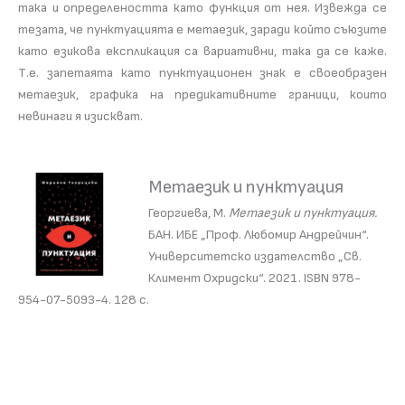
така и определеността като функция от нея. Извежда се
тезата, че пунктуацията е метаезик, заради който съюзите
като езикова експликация са вариативни, така да се каже.
Т.е. запетаята като пунктуационен знак е своеобразен
метаезик, графика на предикативните граници, които
невинаги я изискват.
Метаезик и пунктуация
Георгиева, М.
Метаезик и пунктуация.
БАН. ИБЕ „Проф. Любомир Андрейчин“.
Университетско издателство „Св.
Климент Охридски“. 2021. ISBN 978-
954-07-5093-4. 128 с.