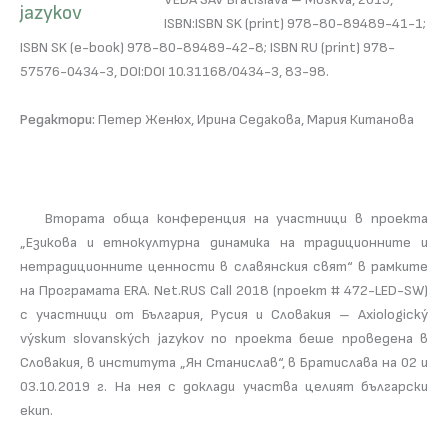
ISBN:ISBN SK (print) 978-80-89489-41-1;
ISBN SK (e-book) 978-80-89489-42-8; ISBN RU (print) 978-
57576-0434-3, DOI:DOI 10.31168/0434-3, 83-98.
Редактори:
Петер Женюх, Ирина Седакова, Мария Китанова
Втората обща конференция на участници в проекта
„Езикова и етнокултурна динамика на традиционните и
нетрадиционните ценности в славянския свят“ в рамките
на Програмата ERA. Net.RUS Call 2018 (проект # 472-LED-SW)
с участници от България, Русия и Словакия – Axiologický
výskum slovanských jazykov по проекта беше проведена в
Словакия, в института „Ян Станислав“, в Братислава на 02 и
03.10.2019 г. На нея с доклади участва целият български
екип.