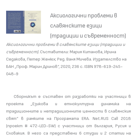
Аксиологични проблеми в
славянските езици
(традиции и съвременност)
Аксиологични проблеми в славянските езици (традиции и
съвременност).
Съставители: Мария Китанова, Ирина
Седакова, Петер Женюх; Ред. Ваня Мичева. Издателство на
БАН „Проф. Марин Дринов“, 2020, 236 с. ISBN 978-619-245-
048-9
Сборникът е съставен от разработки на участници в
проекта „Езикова и етнокултурна динамика на
традиционните и нетрадиционните ценности в славянския
свят“ в рамките на Програмата ERA. Net.RUS Call 2018
(проект # 472-LED-SW) с участници от България, Русия и
Словакия. В него са представени 6 студии и 2 статии на