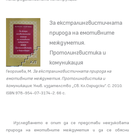
За екстралингвистичната
природа на емотивните
междуметия.
Протолингвистика и
комуникация
Георгиева, М.
За екстралингвистичната природа на
емотивните междуметия. Протолингвистика и
комуникация.
Унив. издателство „Св. Кл.Охридски”. С. 2010.
ISBN 978-954-07-3174-2. 66 с.
Изследването е опит да се представи неезиковата
природа на емотивните междуметия и да се обясни