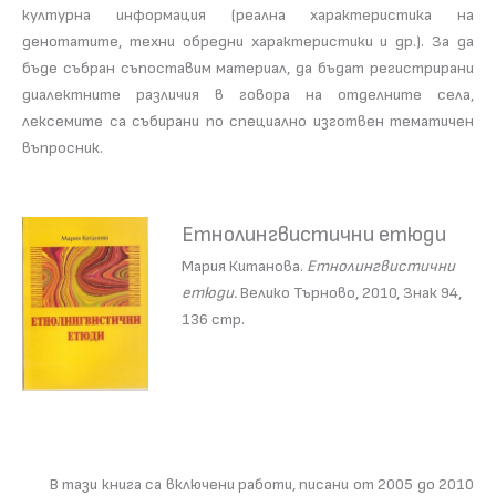
културна информация (реална характеристика на
денотатите, техни обредни характеристики и др.). За да
бъде събран съпоставим материал, да бъдат регистрирани
диалектните различия в говора на отделните села,
лексемите са събирани по специално изготвен тематичен
въпросник.
Етнолингвистични етюди
Мария Китанова.
Етнолингвистични
етюди.
Велико Търново, 2010, Знак 94,
136 стр.
В тази книга са включени работи, писани от 2005 до 2010