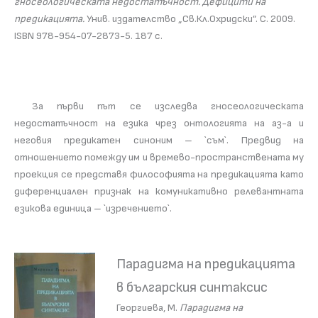
гносеологическата недостатъчност. Дефицити на
предикацията.
Унив. издателство „Св.Кл.Охридски”. С. 2009.
ISBN 978-954-07-2873-5. 187 с.
За първи път се изследва гносеологическата
недостатъчност на езика чрез онтологията на аз-а и
неговия предикатен синоним – `съм`. Предвид на
отношението помежду им и времево-пространствената му
проекция се представя философията на предикацията като
диференциален признак на комуникативно релевантната
езикова единица – `изречението`.
Парадигма на предикацията
в българския синтаксис
Георгиева, М.
Парадигма на