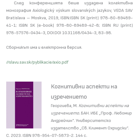
След конференцията беше издадена колективна
монография Axiologický výskum slovanských jazykov, VEDA SAV
Bratislava – Moskva, 2019, ISBN:ISBN SK (print) 978-80-89489-
41-1; ISBN SK (e-book) 978-80-89489-42-8; ISBN RU (print)
978-57576-0434-3, DOI:DOI 10.31168/0434-3, 83-98.
Сборникът има и електронна версия.
//slavu.sav.sk/pyblikacie/axio.pdf
Когнитивни аспекти на
изречението
Георгиева, М.
Когнитивни аспекти на
изречението.
БАН. ИБЕ „Проф. Любомир
Андрейчин“. Университетско
издателство „Св. Климент Охридски“.
С. 2023. ISBN 978-954-07-5873-2. 144 с.