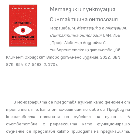
Метаезик и пунктуация.
Синтактична онтология
Георгиева, М.
Метаезик и пунктуация.
Синтактична онтология.
БАН. ИБЕ
„Проф. Любомир Андрейчин“.
Университетско издателство „Св.
Климент Охридски“. Второ допълнено издание. 2022. ISBN
978-954-07-5493-2. 170 с.
В монографията се представя езикът като феномен от
трети тип, т.е. като онтология сам по себе си. Предвид на
когнитивната потинция на субекта на езика и в
съответствие с рефлексията като функциониращо
съзнание се представя както природата на предикацията,