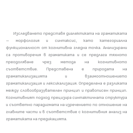
Изследването представя диалектиката на граматиката
– морфология и синтаксис, като категориална
функционалност от когнитивна гледна точка. Анализирани
са противоречия в граматиката и се предлага тяхното
преодоляване чрез метода на когнитивното
съответствие. Представена е природата на
граматикализацията и взаимоотношението
граматикализация и лексикализация. Определена е разликата
между словообразувателен принцип и правописен принцип.
Когнитивният подход прецизира синтактичната структура
и съответно парадигмата на изречението по отношение на
главните части и в съответствие с когнитивния анализ на
граматиката на предикацията.