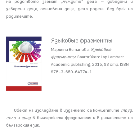
на родството заемат „чуждите“ деца – доведени и
заварени деца, осиновени деца, деца родени без брак на
родителите.
Языковые фрагменты
Марияна Витанова.
Языковые
фрагменты.
Saarbrüken: Lap Lambert
Academic publishing, 2015, 93 стр. ISBN
978-3-659-64774-1
Обект на изследване в изданието са концептите
труд
,
село
и
град
в българската фразеология и в диалектите на
българския език.