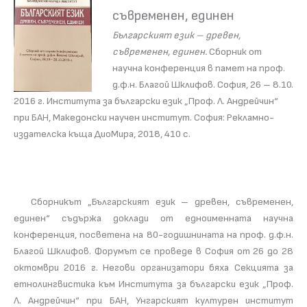
съвременен, единен
Българският език – древен,
съвременен, единен.
Сборник от
научна конференция в памет на проф.
д.ф.н. Благой Шклифов. София, 26 – 8.10.
2016 г. Института за български език „Проф. Л. Андрейчин“
при БАН, Македонски научен институт. София: Рекламно-
издателска къща ДиоМира, 2018, 410 с.
Сборникът „Българският език – древен, съвременен,
единен“ съдържа доклади от едноименната научна
конференция, посветена на 80-годишнината на проф. д.ф.н.
Благой Шклифов. Форумът се проведe в София от 26 до 28
октомври 2016 г. Негови организатори бяха Секцията за
етнолингвистика към Института за български език „Проф.
Л. Андрейчин“ при БАН, Унгарският културен институт