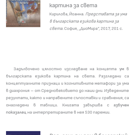
картина за света
Кирилова, Йоанна.
Представата за ума
в българската езикова картина за
света.
София, „ДиоМира“, 2017, 201 с.
Задълбочено цялостно изследване на концепта
ум
в
българската езикова картина на света. Разгледани са
концептуалните признаци и когнитивните метафори за ума
в диахрония – от Средновековието до наши дни. Изведените
резултати, както и направените съпоставки и сравнения, са
онагледени в таблици. Книгата завършва с
азбучен
показалец
на интерпретираните в нея 530 паремии.