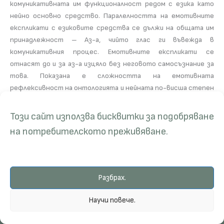
комуникативната им функционалност редом с езика като
нейно основно средство. Паралелността на емотивните
експликати с езиковите средства се дължи на общата им
принадлежност – Аз-а, чийто глас ги въвежда в
комуникативния процес. Емотивните експликати се
отнасят до и за аз-а изцяло без неговото самосъзнание за
това. Показана е сложността на емотивната
рефлексивност на онтологията и нейната по-висша степен
спрямо езиковото съзнание.
Този сайт използва бисквитки за подобряване
на потребителското преживяване.
Разбрах.
Научи повече.