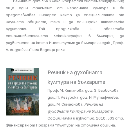
Речникът допълва в лексикографски систематизиран вид
още един фрагмент от народната култура и би
представлявал интерес както за специалистите от
научната общност, така и за по-широка читателска
аудитория. Той продължава и обогатява
етнолингвистичната лексикография в България, за
развитието на която Институтът за български език „Проф.
Л. Андрейчин“ има водеща роля.
Речник на духовната
култура на българите
Проф. М. Китанова, доц. З. Барболова,
доц. П. Легурска, доц. Н. Мутафчиева,
доц. М. Симеонова.
Речник на
духовната култура на българите,
София, Наука и изкуство, 2018, 503 стр.
Финансиран от Програма “Култура” на Столична община.