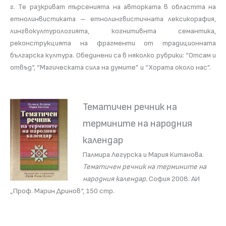
г. Те разкриват търсенията на авторката в областта на
етнолинвистиката – етнолингвистичната лексикорафия,
лингвокултурологията, когнитивнта семантика,
реконструкцията на фрагменти от традиционната
българска култура. Обединени са в няколко рубрики: “Отсам и
отвъд“, “Магическата сила на думите” и “Хората около нас”.
Тематичен речник на
термините на народния
календар
Палмира Легурска и Мария Китанова.
Тематичен речник на термините на
народния календар.
София 2008. АИ
„Проф. Марин Дринов“, 150 стр.