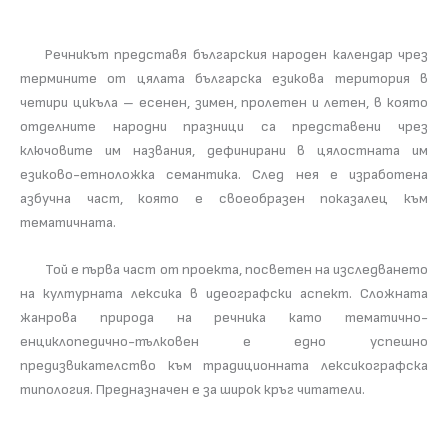
Речникът представя българския народен календар чрез
термините от цялата българска езикова територия в
четири цикъла – есенен, зимен, пролетен и летен, в която
отделните народни празници са представени чрез
ключовите им названия, дефинирани в цялостната им
езиково-етноложка семантика. След нея е изработена
азбучна част, която е своеобразен показалец към
тематичната.
Той е първа част от проекта, посветен на изследването
на културната лексика в идеографски аспект. Сложната
жанрова природа на речника като тематично-
енциклопедично-тълковен е едно успешно
прeдизвикателство към традиционната лексикографска
типология. Предназначен е за широк кръг читатели.