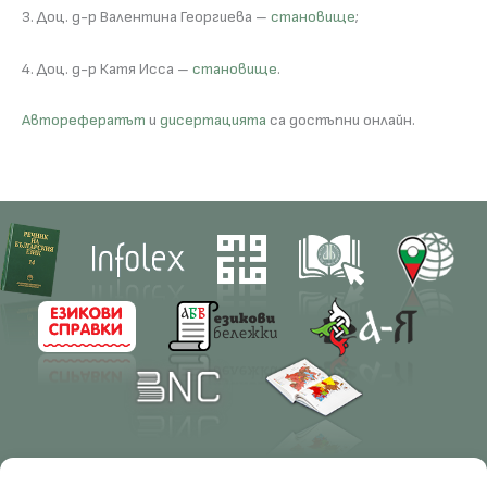
3. Доц. д-р Валентина Георгиева –
становище
;
4. Доц. д-р Катя Исса –
становище
.
Авторефератът
и
дисертацията
са достъпни онлайн.
Contacts
Research