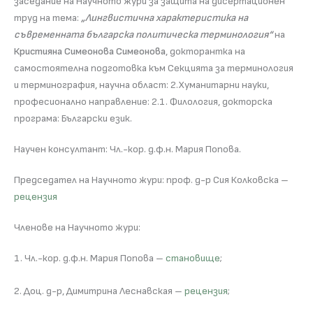
заседание на Научното жури за защита на дисертационен
труд на тема:
„Лингвистична характеристика на
съвременната българска политическа терминология“
на
Кристияна Симеонова Симеонова
, докторантка на
самостоятелна подготовка към Секцията за терминология
и терминография, научна област: 2.Хуманитарни науки,
професионално направление: 2.1. Филология, докторска
програма: Български език.
Научен консултант: Чл.-кор. д.ф.н. Мария Попова.
Председател на Научното жури: проф. д-р Сия Колковска –
рецензия
Членове на Научното жури:
1. Чл.-кор. д.ф.н. Мария Попова –
становище
;
2. Доц. д-р, Димитрина Леснавская –
рецензия
;