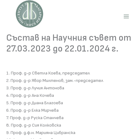
Skip
to
content
Main
Men
Състав на Научния съвет от
27.03.2023 до 22.01.2024 г.
1. Проф. д-р Светла Коева, председател
2. Проф. д-р Явор Милтенов, зам.-председател
3. Проф. д-р Лучия Антонова
4. Проф. д-р Ана Кочева
5. Проф. д-р Диана Благоева
6. Проф. д-р Елка Мирчева
7. Проф. д-р Руска Станчева
8. Проф. д-р Сия Колковска
9. Проф. д.ф.н. Марияна Цибранска