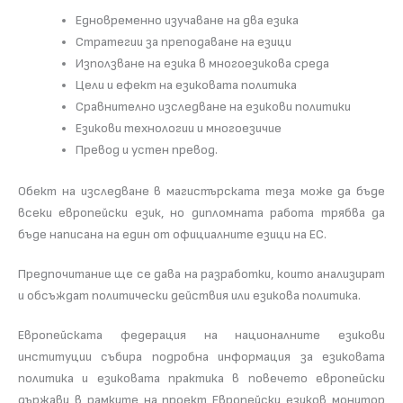
Едновременно изучаване на два езика
Стратегии за преподаване на езици
Използване на езика в многоезикова среда
Цели и ефект на езиковата политика
Сравнително изследване на езикови политики
Езикови технологии и многоезичие
Превод и устен превод.
Обект на изследване в магистърската теза може да бъде
всеки европейски език, но дипломната работа трябва да
бъде написана на един от официалните езици на ЕС.
Предпочитание ще се дава на разработки, които анализират
и обсъждат политически действия или езикова политика.
Европейската федерация на националните езикови
институции събира подробна информация за езиковата
политика и езиковата практика в повечето европейски
държави в рамките на проект Европейски езиков монитор