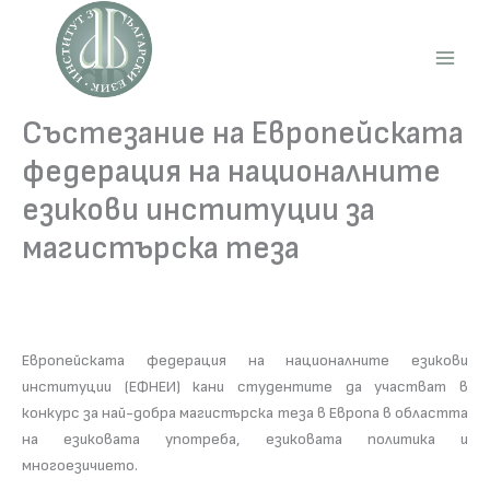
Skip
to
content
Main
Men
Състезание на Европейската
федерация на националните
езикови институции за
магистърска теза
Европейската федерация на националните езикови
институции (ЕФНЕИ) кани студентите да участват в
конкурс за най-добра магистърска теза в Европа в областта
на езиковата употреба, езиковата политика и
многоезичието.