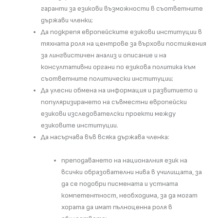
гаранти за езикови възможности в съответните
държави членки;
Да подкрепя европейските езикови институции в
тяхната роля на центрове за върхови постижения
за лингвистичен анализ и описание и на
консултативни органи по езикова политика към
съответните политически институции;
Да улесни обмена на информация и развитието и
популяризирането на съвместни европейски
езикови изследователски проекти между
езиковите институции.
Да насърчава във всяка държава членка:
преподаването на националния език на
всички образователни нива в училищата, за
да се подобри писмената и устната
компетентност, необходима, за да могат
хората да имат пълноценна роля в