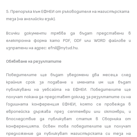
5. Препоръка към ЕФНЕИ от ръководителя на магистърската
теза (на английски език).
Всички документи трябва да бъдат представени в
електронна форма като PDF, ODF или WORD файлове и
изпратени на адрес: efnil@nytud.hu.
Обявяване на резултатите
Победителите ще бъдат уведомени два месеца след
крайния срок за подаване и имената им ще бъдат
публикувани на уебсайта на ЕФНЕИ. Победителите ще
получат покана да представят доклад за резултатите си на
Годишната конференция ЕФНЕИ, която се провежда в
европейска държава през септември или октомври, и
впоследствие да публикуват статия в Сборника от
конференцията. Освен това победителите ще получат
предложение да публикуват магистърската си теза на