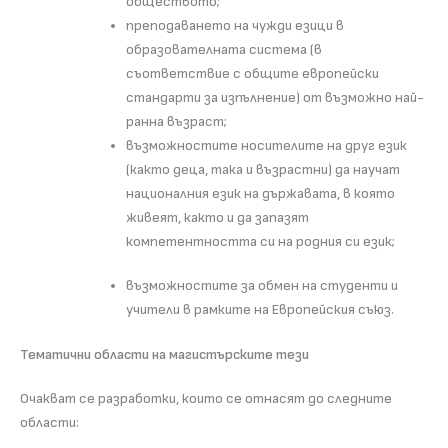
обществото;
преподаването на чужди езици в
образователната система (в
съответствие с общите европейски
стандарти за изпълнение) от възможно най-
ранна възраст;
възможностите носителите на друг език
(както деца, така и възрастни) да научат
националния език на държавата, в която
живеят, както и да запазят
компетентността си на родния си език;
възможностите за обмен на студенти и
учители в рамките на Европейския съюз.
Тематични области на магистърските тези
Очакват се разработки, които се отнасят до следните
области: