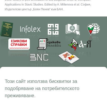
Applications in Slavic Studies. Edited by A. Miltenova et al. София,
Издателски център „Боян Пенев” към БАН.
Contacts
Research
Този сайт използва бисквитки за
Management
Projects
подобряване на потребителското
Education
Resources
преживяване.
Administration
Periodicals
PhD Programmes
RBE
Language Consultations
Conferences