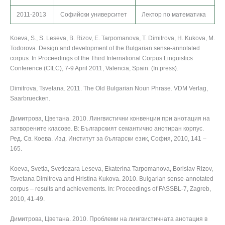
2011-2013
Софийски университет
Лектор по математика
Koeva, S., S. Leseva, B. Rizov, E. Tarpomanova, T. Dimitrova, H. Kukova, M.
Todorova. Design and development of the Bulgarian sense-annotated
corpus. In Proceedings of the Third International Corpus Linguistics
Conference (CILC), 7-9 April 2011, Valencia, Spain. (In press).
Dimitrova, Tsvetana. 2011. The Old Bulgarian Noun Phrase. VDM Verlag,
Saarbruecken.
Димитрова, Цветана. 2010. Лингвистични конвенции при анотация на
затворените класове. В: Българският семантично анотиран корпус.
Ред. Св. Коева. Изд. Институт за български език, София, 2010, 141 –
165.
Koeva, Svetla, Svetlozara Leseva, Ekaterina Tarpomanova, Borislav Rizov,
Tsvetana Dimitrova and Hristina Kukova. 2010. Bulgarian sense-annotated
corpus – results and achievements. In: Proceedings of FASSBL-7, Zagreb,
2010, 41-49.
Димитрова, Цветана. 2010. Проблеми на лингвистичната анотация в