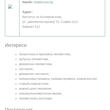
Имейл:
ibl@ibl.bas.bg
Адрес:
Институт за български език,
ул. „Шипченски проход“ 52, София 1113
Кабинет 512
Интереси
Теоретична и приложна лингвистика,
орпусна лингвистика,
диахронна лингвистика,
синтаксис,
диахронен синтаксис,
генеративна промяна, езикова промяна, езиков контакт,
старобългарски език;
компютърни лексикони,
лексикалносемантични мрежи,
лингвистична анотация
Постижения