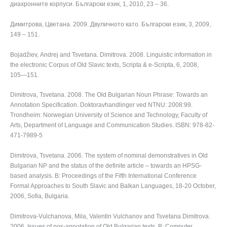
диахронните корпуси. Български език, 1, 2010, 23 – 36.
Димитрова, Цветана. 2009. Двуличното като. Български език, 3, 2009,
149 – 151.
Bojadžiev, Аndrej and Tsvetana. Dimitrova. 2008. Linguistic information in
the electronic Corpus of Old Slavic texts, Scripta & e-Scripta, 6, 2008,
105―151.
Dimitrova, Tsvetana. 2008. The Old Bulgarian Noun Phrase: Towards an
Annotation Specification. Doktoravhandlinger ved NTNU: 2008:99.
Trondheim: Norwegian University of Science and Technology, Faculty of
Arts, Department of Language and Communication Studies. ISBN: 978-82-
471-7989-5
Dimitrova, Tsvetana. 2006. The system of nominal demonstratives in Old
Bulgarian NP and the status of the definite article – towards an HPSG-
based analysis. В: Proceedings of the Fifth International Conference
Formal Approaches to South Slavic and Balkan Languages, 18-20 October,
2006, Sofia, Bulgaria.
Dimitrova-Vulchanova, Mila, Valentin Vulchanov and Tsvetana Dimitrova.
2006. Issues of pos-annotation of Old Bulgarian texts. В: Computer