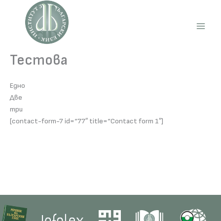
Skip
to
content
Main
Men
Тестова
Едно
Две
три
[contact-form-7 id=“77″ title=“Contact form 1″]