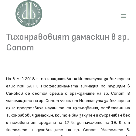
Skip
to
content
Main
Men
Тихонравовият дамаскин в гр.
Сопот
На 8 май 2018 г. по инициатива на Института за български
език при БАН и Професионалната гимназия по туризъм в
Самоков се състоя среща с гражданите на гр. Сопот. В
читалището на гр. Сопот учени от Института за български
език представиха научните си изследвания, посветени на
Тихонравовия дамаскин, който е бил закупен и съхраняван век
и половина от средата на 17. в. до началото на 19. в. от
жителите и духовниците на гр. Сопот. Учителите Б.