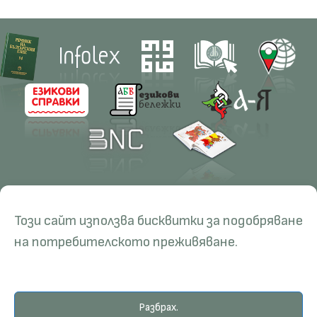
Contacts
Research
Този сайт използва бисквитки за подобряване
Management
Projects
Education
Resources
на потребителското преживяване.
Administration
Periodicals
PhD Programmes
RBE
Language Consultations
Conferences
Specialisation
BERON
Разбрах.