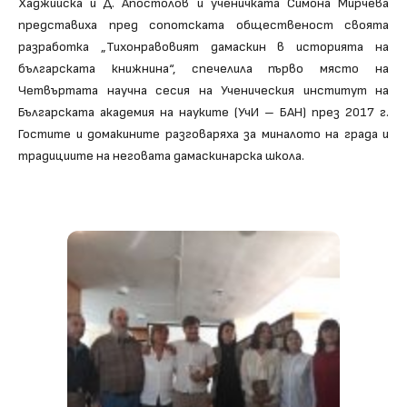
Хаджийска и Д. Апостолов и ученичката Симона Мирчева
представиха пред сопотската общественост своята
разработка „Тихонравовият дамаскин в историята на
българската книжнина“, спечелила първо място на
Четвъртата научна сесия на Ученическия институт на
Българската академия на науките (УчИ – БАН) през 2017 г.
Гостите и домакините разговаряха за миналото на града и
традициите на неговата дамаскинарска школа.