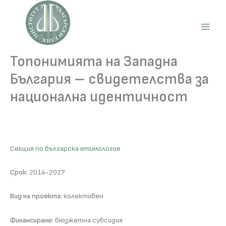
Skip
to
content
Main
Men
Топонимията на Западна
България – свидетелства за
национална идентичност
Секция по българска етимология
Срок:
2014-2017
Вид на проекта:
колективен
Финансиране:
бюджетна субсидия