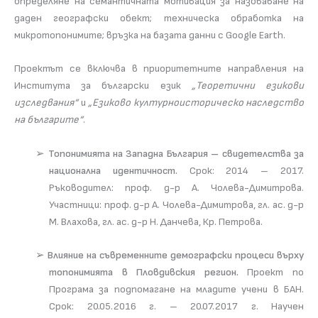
определяне на семантичната мотивация за назоваване на
даден географски обект; техническа обработка на
микротопонимите; връзка на базата данни с Google Earth.
Проектът се включва в приоритетните направления на
Института за български език
„Теоретични езикови
изследвания“
и
„Езиково културноисторическо наследство
на българите“
.
➢
Топонимията на Западна България – свидетелства за
национална идентичност.
Срок: 2014 – 2017.
Ръководител: проф. д-р А. Чолева-Димитрова.
Участници: проф. д-р А. Чолева-Димитрова, гл. ас. д-р
М. Влахова, гл. ас. д-р Н. Данчева, Кр. Петрова.
➢
Влияние на съвременните демографски процеси върху
топонимията в Пловдивския регион.
Проект по
Програма за подпомагане на младите учени в БАН.
Срок: 20.05.2016 г. – 20.07.2017 г. Научен