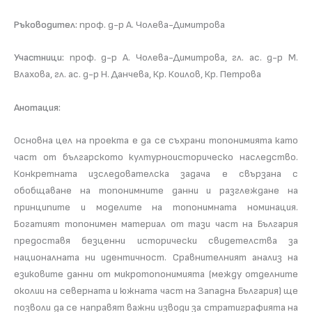
Ръководител:
проф. д-р А. Чолева-Димитрова
Участници:
проф. д-р А. Чолева-Димитрова, гл. ас. д-р М.
Влахова, гл. ас. д-р Н. Данчева, Кр. Коилов, Кр. Петрова
Анотация:
Основна цел на проекта е да се съхрани топонимията като
част от българското културноисторическо наследство.
Конкретната изследователска задача е свързана с
обобщаване на топонимните данни и разглеждане на
принципите и моделите на топонимната номинация.
Богатият топонимен материал от тази част на България
предоставя безценни исторически свидетелства за
националната ни идентичност. Сравнителният анализ на
езиковите данни от микротопонимията (между отделните
околии на северната и южната част на Западна България) ще
позволи да се направят важни изводи за стратиграфията на