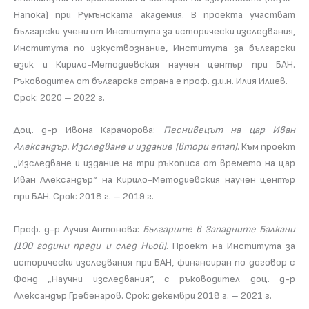
Напока) при Румънската академия. В проекта участват
български учени от Института за исторически изследвания,
Института по изкуствознание, Института за български
език и Кирило-Методиевския научен център при БАН.
Ръководител от българска страна е проф. д.и.н. Илия Илиев.
Срок: 2020 – 2022 г.
Доц. д-р Ивона Карачорова:
Песнивецът на цар Иван
Александър. Изследване и издание (втори етап)
. Към проект
„Изследване и издание на три ръкописа от времето на цар
Иван Александър“ на Кирило-Методиевския научен център
при БАН. Срок: 2018 г. – 2019 г.
Проф. д-р Лучия Антонова:
Българите в Западните Балкани
(100 години преди и след Ньой)
. Проект на Института за
исторически изследвания при БАН, финансиран по договор с
Фонд „Научни изследвания“, с ръководител доц. д-р
Александър Гребенаров. Срок: декември 2018 г. – 2021 г.