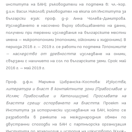
института на БАН); ръководители на подтема 8: чл.-кор.
д.и.н. Васил Николов; ръководител на екипа от Института за
български език: проф. д-р Анна Чолева-Димитрова.
Изследването е насочено върху обобщаването на данни,
получени при теренни изследвания на българските местни
имена – микротопоними (топоними, ойконими и хидроними). В
периода 2018 г. – 2019 г. се работи по подтема
Топонимите
– наследство от древността
: изследване на оними,
свързани с наличието на сол по българските земи. Срок: май
2016 г. – май 2019 г.
Проф. д.ф.н. Марияна Цибранска-Костова:
Изкуства,
литература и власт в контактните зони (Православие и
Ислям; Православие и Католицизъм). Прославата на
властта срещу оспорването на властта
. Проект на
Института за исторически изследвания на БАН, който се
разработва в рамките на международния обмен по
двустранни спогодби на БАН с партньорска организация
Института по археология и история на изкуството (Клуж-