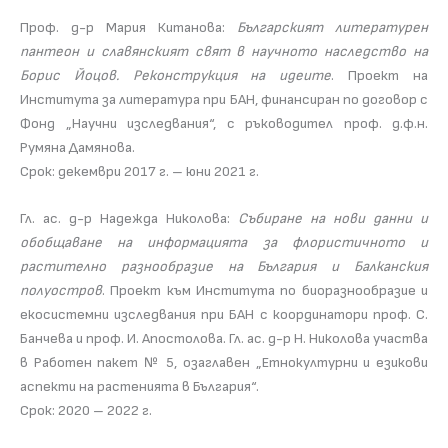
Проф. д-р Мария Китанова:
Българският литературен
пантеон и славянският свят в научното наследство на
Борис Йоцов. Реконструкция на идеите
. Проект на
Института за литература при БАН, финансиран по договор с
Фонд „Научни изследвания“, с ръководител проф. д.ф.н.
Румяна Дамянова.
Срок: декември 2017 г. – юни 2021 г.
Гл. ас. д-р Надежда Николова:
Събиране на нови данни и
обобщаване на информацията за флористичното и
растително разнообразие на България и Балканския
полуостров
. Проект към Института по биоразнообразие и
екосистемни изследвания при БАН с координатори проф. С.
Банчева и проф. И. Апостолова. Гл. ас. д-р Н. Николова участва
в Работен пакет № 5, озаглавен „Етнокултурни и езикови
аспекти на растенията в България“.
Срок: 2020 – 2022 г.