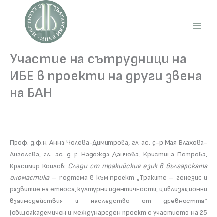
Skip
to
content
Main
Men
Участие на сътрудници на
ИБЕ в проекти на други звена
на БАН
Проф. д.ф.н. Анна Чолева-Димитрова, гл. ас. д-р Мая Влахова-
Ангелова, гл. ас. д-р Надежда Данчева, Кристина Петрова,
Красимир Коилов:
Следи от тракийския език в българската
ономастика
– подтема 8 към проект „Траките – генезис и
развитие на етноса, културни идентичности, цивлизационни
взаимодействия и наследство от древността“
(общоакадемичен и международен проект с участието на 25