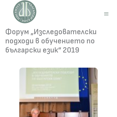
Skip
to
content
Main
Men
Форум „Изследователски
подходи в обучението по
български език“ 2019