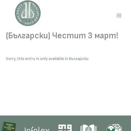
Skip
to
content
Main
Men
(Български) Честит 3 март!
Sorry, this entry is only available in
Български
.