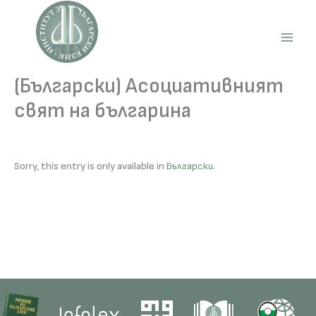
Skip
to
content
Main
Men
(Български) Асоциативният
свят на българина
Sorry, this entry is only available in
Български
.