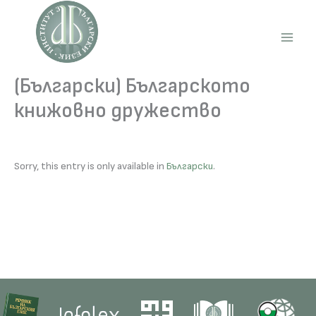
Skip
to
content
Main
Men
(Български) Българското
книжовно дружество
Sorry, this entry is only available in
Български
.