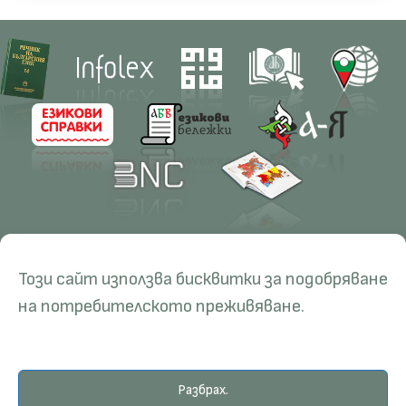
Contacts
Research
Този сайт използва бисквитки за подобряване
Management
Projects
Education
Resources
на потребителското преживяване.
Administration
Periodicals
PhD Programmes
RBE
Language Consultations
Conferences
Specialisation
BERON
Разбрах.