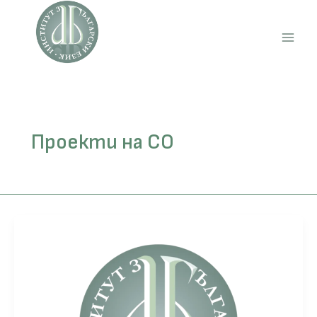
Skip
to
content
Main
Men
Проекти на СО