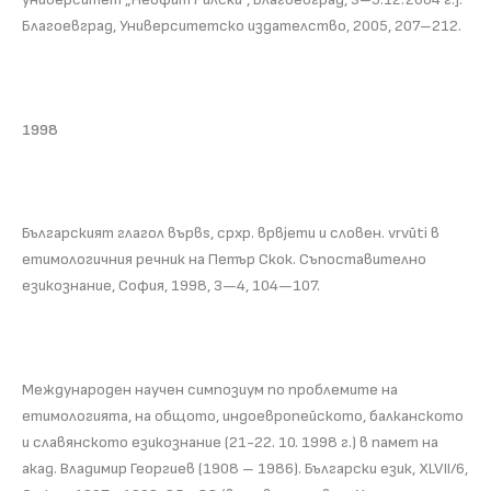
Благоевград, Университетско издателство, 2005, 207–212.
1998
Българският глагол вървѕ, срхр. врвjети и словен. vrvйti в
етимологичния речник на Петър Скок. Съпоставително
езикознание, София, 1998, 3—4, 104—107.
Международен научен симпозиум по проблемите на
етимологията, на общото, индоевропейското, балканското
и славянското езикознание (21-22. 10. 1998 г.) в памет на
акад. Владимир Георгиев (1908 – 1986). Български език, XLVII/6,