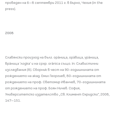
проведен на 6–8 септември 2011 г. в Бърно, Чехия (in the
press).
2008
Славянски произход на бълг. орàница, орàвица, урàница,
врàница ’лодка’ и на срхр. orànica също. In: Славистични
изследвания (8). Сборник в чест на 90-годишнината от
рождението на акад. Емил Георгиев, 80-годишнината от
рождението на проф. Светомир Иванчев, 70-годишнината
от рождението на проф. Боян Ничев. София,
Университетско издателство „Св. Климент Охридски”, 2008,
147–151.