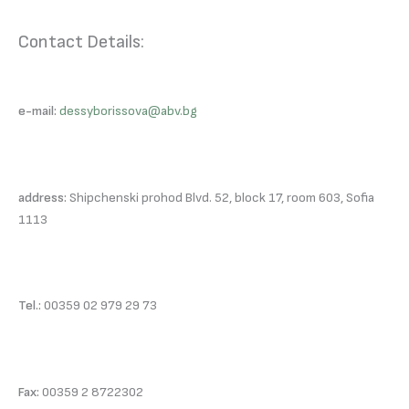
Contact Details:
e-mail:
dessyborissova@abv.bg
address:
Shipchenski prohod Blvd. 52, block 17, room 603, Sofia
1113
Tel.:
00359 02 979 29 73
Fax:
00359 2 8722302