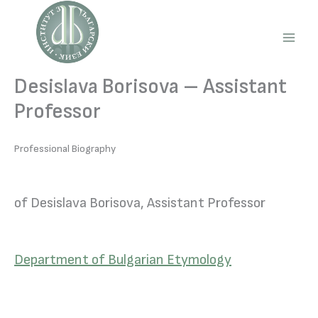
Skip
to
content
Main
Men
Desislava Borisova – Assistant
Professor
Professional Biography
of Desislava Borisova, Assistant Professor
Department of Bulgarian Etymology