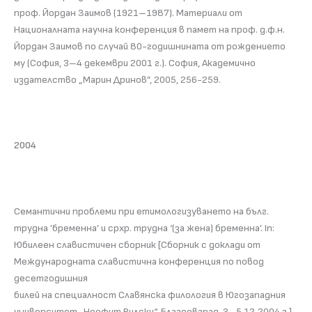
проф. Йордан Заимов (1921–1987). Материали от
Националната научна конференция в памет на проф. д.ф.н.
Йордан Заимов по случай 80-годишнината от рождението
му (София, 3–4 декември 2001 г.). София, Академично
издателство „Марин Дринов”, 2005, 256-259.
2004
Семантични проблеми при етимологизуването на бълг.
трудна ’бременна’ и срхр. трудна ‘(за жена) бременна’. In:
Юбилеен славистичен сборник [Сборник с доклади от
Международната славистична конференция по повод
десетгодишния
билей на специалност Славянска филология в Югозападния
университет „Неофит Рилски“, Благоевград, 3–5.12.2004 г.].