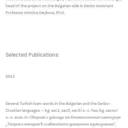
head of the project on the Bulgarian side is Senior Assistant
Professor Hristina Deykova, Ph.D.
Selected Publications:
2011
Several Turkish loan-words in the Вulgarian and the Serbo-
Croatian languages – bg. хас1, хас2, хас3/ s.-c. has; bg. хасол/
s.-c. асал. In: Сборник с доклади от Етимологичния симпозиум
„Теория и емпирия в славянското диахронно езикознание“,