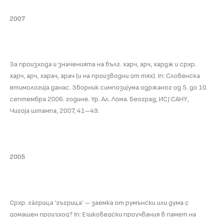
2007
За произхода и значенията на бълг. харч, арч, хардж и срхр.
харч, арч, харач, арач (и на производни от тях). In: Словенска
етимологиjа данас. Зборник симпозиjума одржаног од 5. до 10.
септембра 2006. године. Ур. Ал. Лома. Београд, ИСJ САНУ,
Чигоjа штампа, 2007, 41–49.
2005
Срхр. гàгрица ’гъгрица’ – заемка от румънски или дума с
домашен произход? In: Езиковедски проучвания в памет на