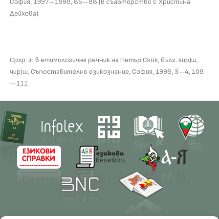
София, 1997—1998, 85—88 (в съавторство с Христина
Дейкова).
Срхр. iri в етимологичня речник на Петър Скок, бълг. кирЈш,
чирЈш. Съпоставително езикознание, София, 1998, 3—4, 108
—111.