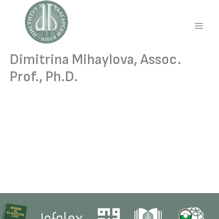
Skip
to
content
Main
Men
Dimitrina Mihaylova, Assoc.
Prof., Ph.D.