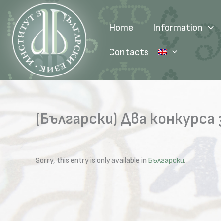
Skip
to
Home
Information
content
Contacts
(Български) Два конкурс
Sorry, this entry is only available in
Български
.