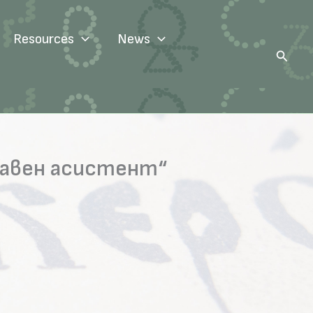
Resources
News
Search
главен асистент“