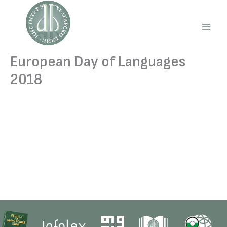
Skip
to
content
Main
Men
European Day of Languages
2018