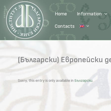
Skip
to
Home
Information
content
Contacts
(Български) Европейски д
Sorry, this entry is only available in
Български
.