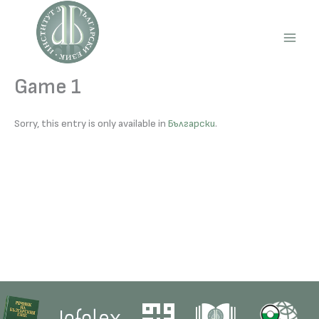
Skip
to
content
Main
Men
Game 1
Sorry, this entry is only available in
Български
.