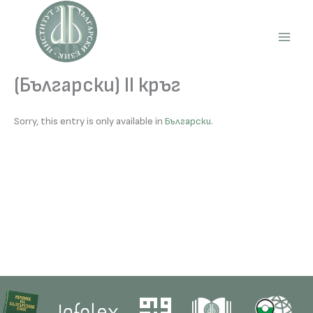
Skip
to
content
Main
Men
(Български) II кръг
Sorry, this entry is only available in
Български
.