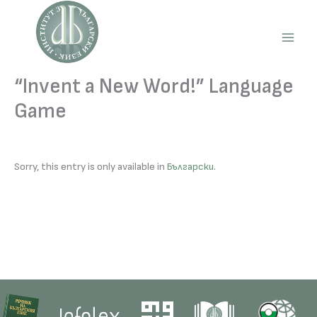
Skip
to
content
Main
Men
“Invent a New Word!” Language
Game
Sorry, this entry is only available in
Български
.