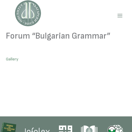
Skip
to
content
Main
Men
Forum “Bulgarian Grammar”
Gallery