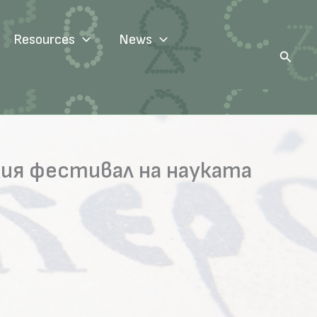
Resources
News
Search
кия фестивал на науката