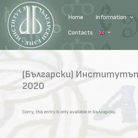
Skip
to
Home
Information
content
Contacts
(Български) Институтът 
2020
Sorry, this entry is only available in
Български
.