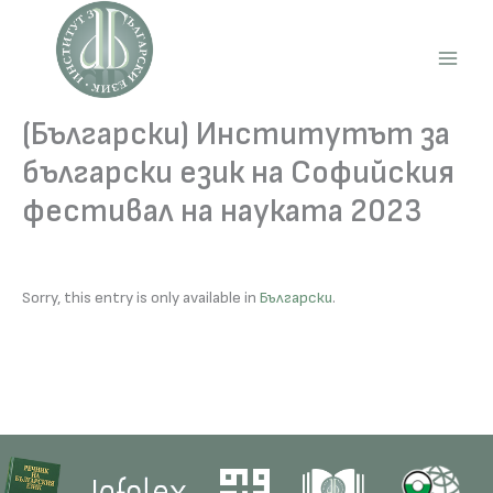
Skip
to
content
Main
Men
(Български) Институтът за
български език на Софийския
фестивал на науката 2023
Sorry, this entry is only available in
Български
.