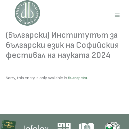
Skip
to
content
Main
Men
(Български) Институтът за
български език на Софийския
фестивал на науката 2024
Sorry, this entry is only available in
Български
.