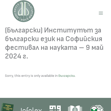
Skip
to
content
Main
Men
(Български) Институтът за
български език на Софийския
фестивал на науката – 9 май
2024 г.
Sorry, this entry is only available in
Български
.