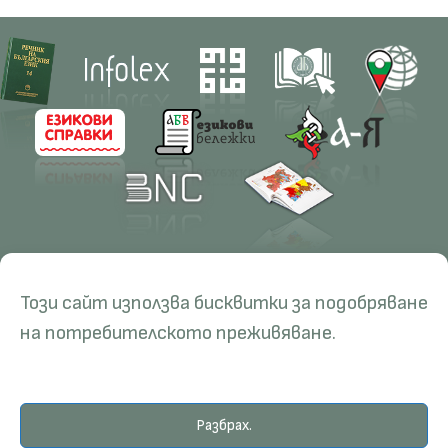
Contacts
Research
Този сайт използва бисквитки за подобряване
Management
Projects
Education
Resources
на потребителското преживяване.
Administration
Periodicals
PhD Programmes
RBE
Language Consultations
Conferences
Specialisation
BERON
Разбрах.