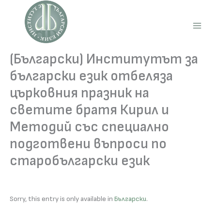
Skip
to
content
Main
Men
(Български) Институтът за
български език отбеляза
църковния празник на
светите братя Кирил и
Методий със специално
подготвени въпроси по
старобългарски език
Sorry, this entry is only available in
Български
.