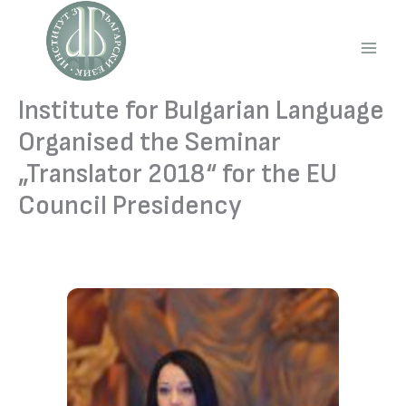
Skip
to
content
Main
Men
Institute for Bulgarian Language
Organised the Seminar
„Translator 2018“ for the EU
Council Presidency