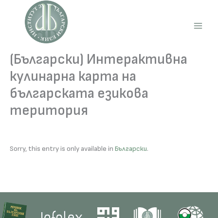
Skip
to
content
Main
Men
(Български) Интерактивна
кулинарна карта на
българската езикова
територия
Sorry, this entry is only available in
Български
.