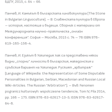
БДПУ, 2015, с. 64 – 66.
Панчев, И. Камъкът в българската лингвокултура [The Stone
in Bulgarian Linguoculture]. – В: Славянската култура в Европа
– история, настояще и бъдеще. Сборник с материали от
Международната научно-практическа „онлайн
конференция“. София – Москва, 2015 с. 74 – 78 ISBN 978-
619-185-158-4.
Панчев, И. Езикът в Уикипедия: как са представени някои
видни „спорни“ личности в българския, македонския и
сръбския вариант на Уикипедия. Руският „арбитраж“
[Language of Wikipedia: the Representation of Some Disputable
Personalities in Bulgarian, Serbian, Macedonian and Russian Local
Wiki-Articles. The Russian “Arbitration”]. – Във: Fenomen
pogranicz kulturowyh: wspolczesne tendencie, Tom IV, Pila 2014,
pp. 168 – 175. ISBN 978-83-62617-13-5; ISSN 978-83-62617-
64-8.