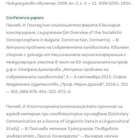
Чуждоезиково обучение, 2006, кн. 2, с. 3 – 11. ISSN 0205-1834.
Conference papers
Панчев, И. Поглед към соцконцептосферата в България:
конструиране, съдържание [An Overview of the Socialistic
Conceptosphere in Bulgaria: Construction, Contents]. – В:
Актуални проблеми на съвременната лингвистика. Юбилеен
сборник с доклади от Националната научна конференция с
международно участие в чест на 80-годишнината на проф.
д.ф.н. Стефана Димитрова „Актуални проблеми на
съвременната лингвистика“, 5 – 6 септември 2015. София:
Академично издателство „Проф. Марин Дринов“, 2016 с. 301
– 305, ISBN 978-954-322-872-0.
Панчев, И. Епистоларната комуникация като източник на
езиков материал при лингвокултурно изследване [Epistolary
Communication as a Source of Linguistic Data in a Linguocultural
Study]. – В: Паисиеви четения. Езикознание. Пловдивски
университет „Паисий Хилендарски“ – България, научни