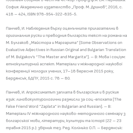
София: Академично издателство „Проф. М. Дринов“, 2016, с.
418 – 424, ISBN 978-954-322-835-5.
Панчев, И. Наблюдения върху оценъчните прилагателни в
оригиналния руски и преводния български текст на романа на
М. Булгаков „Майстора и Маргарита“ [Some Observations on
Evaluative Adjectives in Russian Original and Bulgarian Translation
of M. Bulgakov’s “The Master and Margarita”]. – В: Мова і соціум:
етнокультурний аспект. Матеріали v міжнародної наукової
конференції молодих учених, 17–18 вересня 2015 року,
Бердянськ, БДПУ, 2015 с. 78 – 80.
Панчев, И. Апроксиматът заплата в българския и в руския
език: лингвокултурологични размисли за соц-епохата [The
False Friend Word “Zaplata” in Bulgarian and Russian]. – В:
Матеріали IV міжнародного науково-методичного семінару з
болгарської мови, літератури, культури та історії (22 – 23
травня 2015 р.): збірник тез. Ред. Колiнько О.П. – Бердянськ: