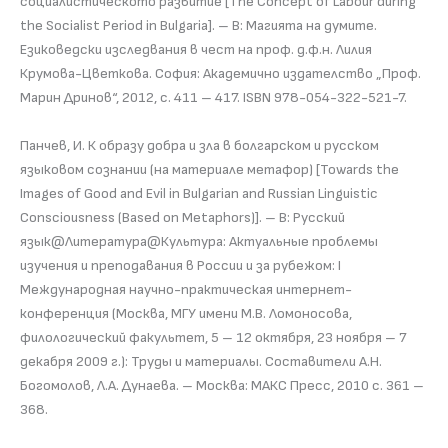
социалистическото развитие [The Concept of Labour during
the Socialist Period in Bulgaria]. – В: Магията на думите.
Езиковедски изследвания в чест на проф. д.ф.н. Лилия
Крумова-Цветкова. София: Академично издателство „Проф.
Марин Дринов“, 2012, с. 411 – 417. ISBN 978-054-322-521-7.
Панчев, И. К образу добра и зла в болгарском и русском
языковом сознании (на материале метафор) [Towards the
Images of Good and Evil in Bulgarian and Russian Linguistic
Consciousness (Based on Metaphors)]. – В: Русский
язык@Литература@Культура: Актуальные проблемы
изучения и преподавания в России и за рубежом: I
Международная научно-практическая интернет-
конференция (Москва, МГУ имени М.В. Ломоносова,
филологический факультет, 5 – 12 октября, 23 ноября – 7
декабря 2009 г.): Труды и материалы. Составители А.Н.
Богомолов, Л.А. Дунаева. – Москва: МАКС Пресс, 2010 с. 361 –
368.