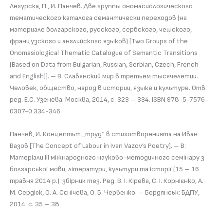
Легурска, П., И. Панчев. Две группы ономасиологического
тематического каталога семантически переходов (на
материале болгарского, русского, сербского, чешского,
французского и английского языков) [Two Groups of the
Onomasiological Thematic Catalogue of Semantic Transitions
(Based on Data from Bulgarian, Russian, Serbian, Czech, French
and English)]. – В: Славянский мир в третьем тысячелетии.
Человек, общество, народ в истории, языке и культуре. Отв.
ред. Е.С. Узенева. Москва, 2014, с. 323 – 334. ISBN 978-5-7576-
0307-0 334-346.
Панчев, И. Концептът „труд“ в стихотворенията на Иван
Вазов [The Concept of Labour in Ivan Vazov’s Poetry]. – В:
Матеріали III міжнародного науково-методичного семінару з
болгарської мови, літератури, культури та історії (15 – 16
травня 2014 р.): збірник тез. Ред. В. І. Кірева, С. І. Корнієнко, А.
М. Сердюк, О. А. Сєнічева, О. Б. Червенко. – Бердянськ: БДПУ,
2014. с. 35 – 38.