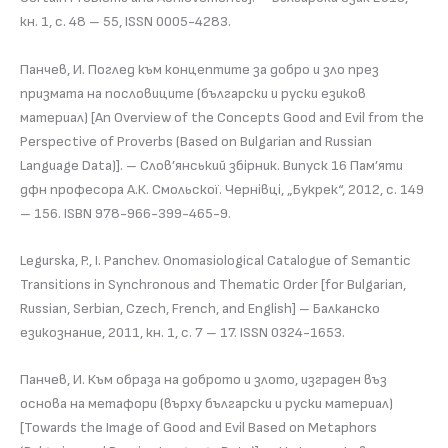
кн. 1, с. 48 – 55, ISSN 0005-4283.
Панчев, И. Поглед към концептите за добро и зло през
призмата на пословиците (български и руски езиков
материал) [An Overview of the Concepts Good and Evil from the
Perspective of Proverbs (Based on Bulgarian and Russian
Language Data)]. – Слов’янський збiрник. Випуск 16 Пам’яти
дфн професора А.К. Смольскої. Чернiвцi, „Букрек“, 2012, с. 149
– 156. ISBN 978-966-399-465-9.
Legurska, P., I. Panchev. Onomasiological Catalogue of Semantic
Transitions in Synchronous and Thematic Order [for Bulgarian,
Russian, Serbian, Czech, French, and English] – Балканско
езикознание, 2011, кн. 1, с. 7 – 17. ISSN 0324-1653.
Панчев, И. Към образа на доброто и злото, изграден въз
основа на метафори (върху български и руски материал)
[Towards the Image of Good and Evil Based on Metaphors