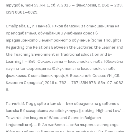
трудове, том 53, кн. 1, сб. А, 2015 – Филология, с. 282 – 289,
ISSN 0861–0029.
Ставрева, Е., И. Панчев. Някои бележки за отношенията на
преподавателя, обучавания и учебната среда в
традиционното и електронното обучение [Some Thoughts
Regarding the Relations Between the Lecturer, the Learner and
the Teaching Environment in Traditional Education and E-
Learning]. – Във: Филологията – класическа и нова. Юбилейна
научна конференция на Факултета по класически и нови
филологии. Съставител проф. Д. Веселинов. София: УИ „Св.
Климент Охридски“, 2016 с. 762 – 767, ISBN 978-954-07-4082-
9.
Панчев, И. Под дърво и камък – към образите на дървото и
камъка в българската лингвокултура [Looking ‘High and Low’ –
Towards the Images of Wood and Stone in Bulgarian
Linguoculture]. – В: За словото – нови търсения и подходи.
Юбилеен сборник в чест на чл.-кор. проф.д.ф.н. Ем. Пернишка.