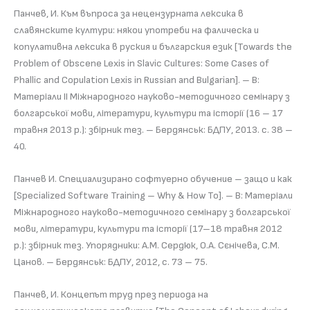
Панчев, И. Към въпроса за нецензурната лексика в
славянските култури: някои употреби на фалическа и
копулативна лексика в руския и българския език [Towards the
Problem of Obscene Lexis in Slavic Cultures: Some Cases of
Phallic and Copulation Lexis in Russian and Bulgarian]. – В:
Матеріали II Міжнародного науково-методичного семінару з
болгарської мови, літератури, культури та історії (16 – 17
травня 2013 р.): збірник тез. – Бердянськ: БДПУ, 2013. с. 38 –
40.
Панчев И. Специализирано софтуерно обучение – защо и как
[Specialized Software Training – Why & How To]. – В: Матеріали
Міжнародного науково-методичного семінару з болгарської
мови, літератури, культури та історії (17–18 травня 2012
р.): збірник тез. Упорядники: А.М. Сердюк, О.А. Сєнічева, С.М.
Цанов. – Бердянськ: БДПУ, 2012, с. 73 – 75.
Панчев, И. Концепът труд през периода на