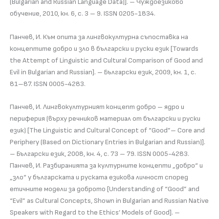
(Bulgarian and Russian Language Data)]. – Чуждоезиково
обучение, 2010, кн. 6, с. 3 – 9. ISSN 0205-1834.
Панчев, И. Към опита за лингвокултурна съпоставка на
концептите добро и зло в български и руски език [Towards
the Attempt of Linguistic and Cultural Comparison of Good and
Evil in Bulgarian and Russian]. – Български език, 2009, кн. 1, с.
81–87. ISSN 0005-4283.
Панчев, И. Лингвокултурният концепт добро – ядро и
периферия (върху речников материал от български и руски
език) [The Linguistic and Cultural Concept of “Good”– Core and
Periphery (Based on Dictionary Entries in Bulgarian and Russian)].
– Български език, 2008, кн. 4, с. 73 – 79. ISSN 0005-4283.
Панчев, И. Разбиранията за културните концепти „добро“ и
„зло“ у българската и руската езикова личност според
етичните модели за доброто [Understanding of “Good” and
“Evil” as Cultural Concepts, Shown in Bulgarian and Russian Native
Speakers with Regard to the Ethics’ Models of Good]. –