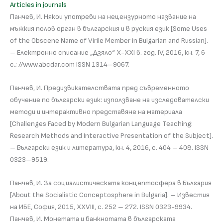
Articles in journals
Панчев, И. Някои употреби на нецензурното название на
мъжкия полов орган в българския и в руския език [Some Uses
of the Obscene Name of Virile Member in Bulgarian and Russian].
– Електронно списание „Дзяло“ Х-ХХI в. год. IV, 2016, кн. 7, 6
с.; //www.abcdar.com ISSN 1314–9067.
Панчев, И. Предизвикателствата пред съвременното
обучение по български език: използване на изследователски
методи и интерактивно представяне на материала
[Challenges Faced by Modern Bulgarian Language Teaching:
Research Methods and Interactive Presentation of the Subject].
– Български език и литература, кн. 4, 2016, с. 404 – 408. ISSN
0323–9519.
Панчев, И. За социалистическата концептосфера в България
[About the Socialistic Conceptosphere in Bulgaria]. – Известия
на ИБЕ, София, 2015, XXVIII, с. 252 – 272. ISSN 0323-9934.
Панчев, И. Монетата и банкнотата в българската