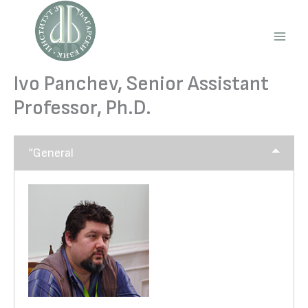
Skip
to
content
Main
Men
Ivo Panchev, Senior Assistant
Professor, Ph.D.
“General