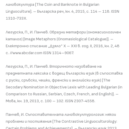
лингвокултура [The Coin and Banknote in Bulgarian
Linguoculture]. – Българска реч, кн. 4, 2015, с. 114 – 118. ISSN
1310-733Х.
Легурска, П., И. Панчев. Образни метафори (ономасиологичен
каталог) [Image Metaphors (Onomasiological Catalogue)]. –
Електронно списание „Дзяло“ Х – ХХI в. год. II, 2016, кн. 2, 48
с. //www.abcdar.com ISSN 1314–9067.
Легурска, П., И. Панчев. Вторичното назоваване на
предметната лексика с водещ български език (в съпоставка
с руски, сръбски, чешки, френски и английски език) [The
Secodary Nomination in Objective Lexis with Leading Bulgarian (in
Comparison to Russian, Serbian, Czech, French, and English)]. –
Мова, кн. 19, 2013, с. 100 – 102. ISSN 2307-4558.
Панчев, И. Съпоставителната лингвокултурология: някои
проблеми и постижения [The Contrastive Linguoculturology:
Certain Problems and Achievements]. – Български език 2013,