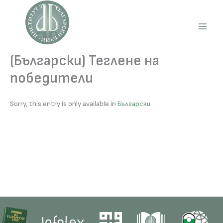
Skip
to
content
Main
Men
(Български) Теглене на
победители
Sorry, this entry is only available in
Български
.