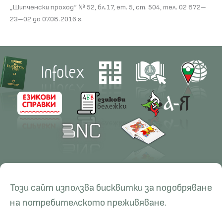
„Шипченски проход“ № 52, бл.17, ет. 5, ст. 504, тел. 02 872–
23–02 до 07.08.2016 г.
Contacts
Research
Този сайт използва бисквитки за подобряване
Management
Projects
Education
Resources
на потребителското преживяване.
Administration
Periodicals
PhD Programmes
RBE