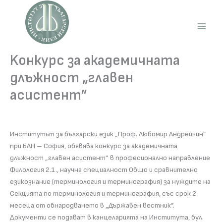
Skip
to
content
Main
Men
Kонкурс за академичната
длъжност „главен
асистент”
Институтът за български език „Проф. Любомир Андрейчин”
при БАН – София, обявява конкурс за академичната
длъжност „главен асистент” в професионално направление
Филология 2.1., научна специалност Общо и сравнително
езикознание (терминология и терминография) за нуждите на
Секцията по терминология и терминография, със срок 2
месеца от обнародването в „Държавен вестник”.
Документи се подават в канцеларията на Института, бул.