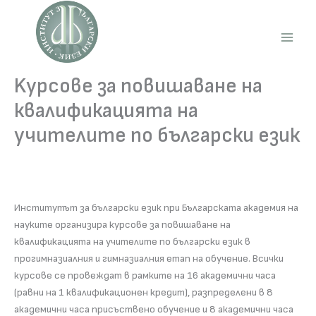
Skip
to
content
Main
Men
Kурсове за повишаване на
квалификацията на
учителите по български език
Институтът за български език при Българската академия на
науките организира курсове за повишаване на
квалификацията на учителите по български език в
прогимназиалния и гимназиалния етап на обучение. Всички
курсове се провеждат в рамките на 16 академични часа
(равни на 1 квалификационен кредит), разпределени в 8
академични часа присъствено обучение и 8 академични часа