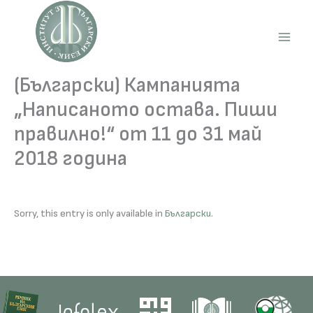
Skip
to
content
Main
Men
(Български) Кампанията
„Написаното остава. Пиши
правилно!“ от 11 до 31 май
2018 година
Sorry, this entry is only available in
Български
.