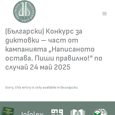
Skip
to
content
Main
Men
(Български) Конкурс за
диктовки – част от
кампанията „Написаното
остава. Пиши правилно!“ по
случай 24 май 2025
Sorry, this entry is only available in
Български
.