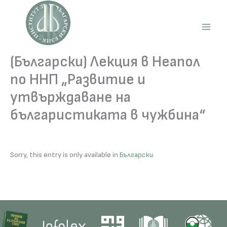
Skip
to
content
Main
Men
(Български) Лекция в Неапол
по ННП „Развитие и
утвърждаване на
българистиката в чужбина“
Sorry, this entry is only available in
Български
.