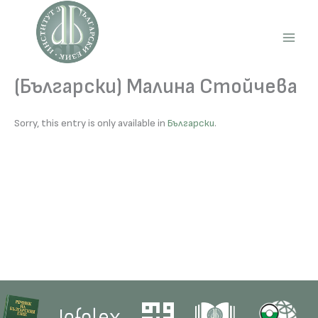
Skip
to
content
Main
Men
(Български) Малина Стойчева
Sorry, this entry is only available in
Български
.