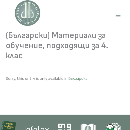
Skip
to
content
Main
Men
(Български) Материали за
обучение, подходящи за 4.
клас
Sorry, this entry is only available in
Български
.