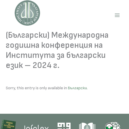
Skip
to
content
Main
Men
(Български) Международна
годишна конференция на
Института за български
език – 2024 г.
Sorry, this entry is only available in
Български
.