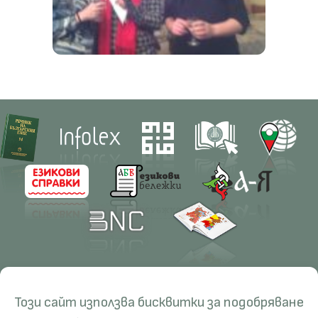
Contacts
Research
Този сайт използва бисквитки за подобряване
Management
Projects
Education
Resources